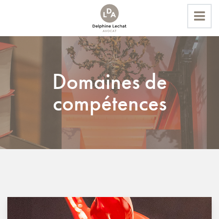
Domaines de
Accueil
Domaines de compétences
compétences