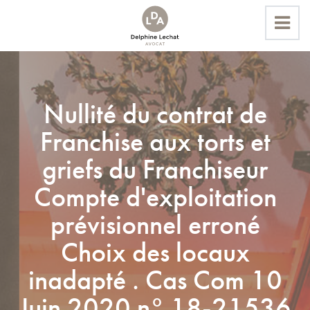
Accueil
Nullité du contrat de
Actualités
Franchise aux torts et
Nullité du contrat de Franchise aux torts et griefs du
Franchiseur Compte d'exploitation prévisionnel erroné Choix
griefs du Franchiseur
des locaux inadapté . Cas Com 10 Juin 2020 n° 18-21536
Compte d'exploitation
prévisionnel erroné
Choix des locaux
inadapté . Cas Com 10
Juin 2020 n° 18-21536