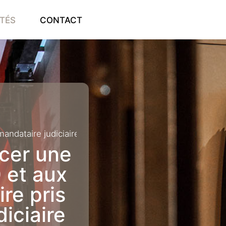
TÉS
CONTACT
 mandataire judiciaire agissant ès nom Cas Civ3 5 nove
cer une
 et aux
re pris
iciaire