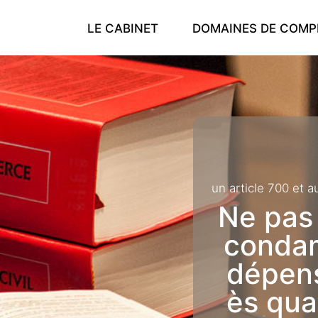
LE CABINET
DOMAINES DE COMP
pour prononcer une condamnation à un article 700 et aux
Ne pas
condam
dépens
ès qua