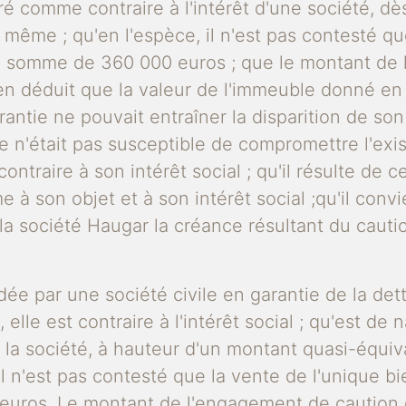
 comme contraire à l'intérêt d'une société, dès
même ; qu'en l'espèce, il n'est pas contesté que
 la somme de 360 000 euros ; que le montant de 
 s'en déduit que la valeur de l'immeuble donné e
rantie ne pouvait entraîner la disparition de s
tie n'était pas susceptible de compromettre l'e
ntraire à son intérêt social ; qu'il résulte de
e à son objet et à son intérêt social ;qu'il conv
la société Haugar la créance résultant du cauti
dée par une société civile en garantie de la dett
elle est contraire à l'intérêt social ; qu'est d
 la société, à hauteur d'un montant quasi-équival
 il n'est pas contesté que la vente de l'unique b
uros. Le montant de l'engagement de caution éta