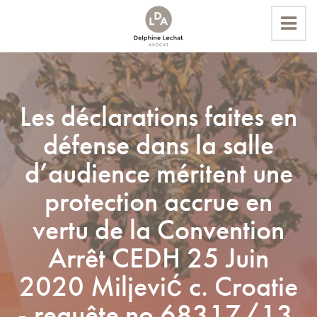
Accueil
Les déclarations faites en
Actualités
défense dans la salle
Les déclarations faites en défense dans la salle
d’audience méritent une protection accrue en vertu de la
d’audience méritent une
Convention Arrêt CEDH 25 Juin 2020 Miljević c. Croatie -
protection accrue en
requête no 68317/13. Dédicacé, pour l'audience
disciplinaire, à notre confrère V. NOIRE
vertu de la Convention
Arrêt CEDH 25 Juin
2020 Miljević c. Croatie
- requête no 68317/13.