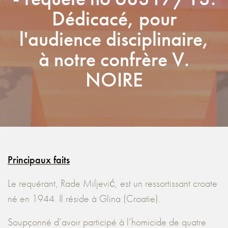
Dédicacé, pour
l'audience disciplinaire,
à notre confrère V.
NOIRE
Principaux faits
Le requérant, Rade Miljević, est un ressortissant croate
né en 1944. Il réside à Glina (Croatie).
Soupçonné d’avoir participé à l’homicide de quatre