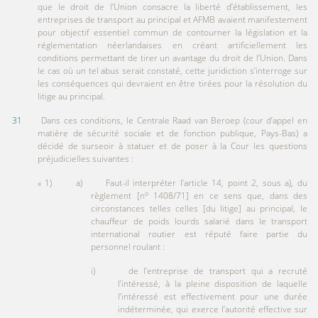
que le droit de l’Union consacre la liberté d’établissement, les
entreprises de transport au principal et AFMB avaient manifestement
pour objectif essentiel commun de contourner la législation et la
réglementation néerlandaises en créant artificiellement les
conditions permettant de tirer un avantage du droit de l’Union. Dans
le cas où un tel abus serait constaté, cette juridiction s’interroge sur
les conséquences qui devraient en être tirées pour la résolution du
litige au principal.
31
Dans ces conditions, le Centrale Raad van Beroep (cour d’appel en
matière de sécurité sociale et de fonction publique, Pays-Bas) a
décidé de surseoir à statuer et de poser à la Cour les questions
préjudicielles suivantes :
« 1) a) Faut-il interpréter l’article 14, point 2, sous a), du
o
règlement [n
1408/71] en ce sens que, dans des
circonstances telles celles [du litige] au principal, le
chauffeur de poids lourds salarié dans le transport
international routier est réputé faire partie du
personnel roulant :
i) de l’entreprise de transport qui a recruté
l’intéressé, à la pleine disposition de laquelle
l’intéressé est effectivement pour une durée
indéterminée, qui exerce l’autorité effective sur