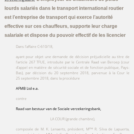
lourds
salariés dans le transport international
routier
est l’entreprise de transport qui exerce l’autorité
effective sur ces
chauffeurs, supporte leur charge
salariale et dispose du pouvoir effectif de les licencier
Dans l’affaire C‑610/18,
ayant pour objet une demande de décision préjudicielle au titre de
l’article 267 TFUE, introduite par le Centrale Raad van Beroep (cour
d’appel en matière de sécurité sociale et de fonction publique, Pays-
Bas), par décision du 20 septembre 2018, parvenue à la Cour le
25 septembre 2018, dans la procédure
AFMB Ltd e.a.
contre
Raad van bestuur van de Sociale verzekeringsbank,
LA COUR (grande chambre),
me
composée de M. K. Lenaerts, président, M
R. Silva de Lapuerta,