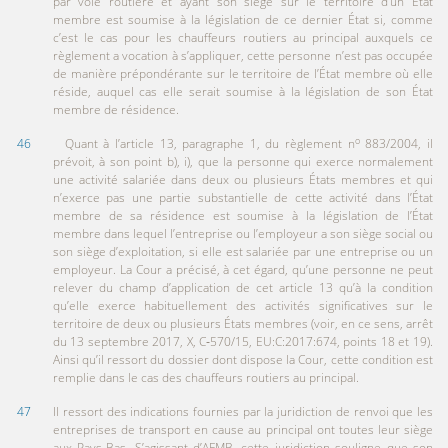
par voie routière et ayant son siège sur le territoire d’un État
membre est soumise à la législation de ce dernier État si, comme
c’est le cas pour les chauffeurs routiers au principal auxquels ce
règlement a vocation à s’appliquer, cette personne n’est pas occupée
de manière prépondérante sur le territoire de l’État membre où elle
réside, auquel cas elle serait soumise à la législation de son État
membre de résidence.
o
46
Quant à l’article 13, paragraphe 1, du règlement n
883/2004, il
prévoit, à son point b), i), que la personne qui exerce normalement
une activité salariée dans deux ou plusieurs États membres et qui
n’exerce pas une partie substantielle de cette activité dans l’État
membre de sa résidence est soumise à la législation de l’État
membre dans lequel l’entreprise ou l’employeur a son siège social ou
son siège d’exploitation, si elle est salariée par une entreprise ou un
employeur. La Cour a précisé, à cet égard, qu’une personne ne peut
relever du champ d’application de cet article 13 qu’à la condition
qu’elle exerce habituellement des activités significatives sur le
territoire de deux ou plusieurs États membres (voir, en ce sens, arrêt
du 13 septembre 2017, X, C‑570/15, EU:C:2017:674, points 18 et 19).
Ainsi qu’il ressort du dossier dont dispose la Cour, cette condition est
remplie dans le cas des chauffeurs routiers au principal.
47
Il ressort des indications fournies par la juridiction de renvoi que les
entreprises de transport en cause au principal ont toutes leur siège
aux Pays-Bas. S’agissant d’AFMB, cette juridiction souligne que son