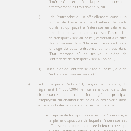
l’intéressé et à laquelle incombent
effectivement les frais salariaux, ou
ii) de l’entreprise qui a officiellement conclu un
contrat de travail avec le chauffeur de poids
lourds et qui payait à l’intéressé un salaire au
titre d’une convention conclue avec l’entreprise
de transport visée au point i) et versait à ce titre
des cotisations dans l’État membre où se trouve
le siège de cette entreprise et non pas dans
l’État membre où se trouve le siège de
l’entreprise de transport visée au point i) ;
iii) aussi bien de l’entreprise visée au point i) que de
l’entreprise visée au point ii) ?
b) Faut-il interpréter l’article 13, paragraphe 1, sous b), du
o
règlement [n
883/2004] en ce sens que, dans des
circonstances telles celles [du litige] au principal,
l’employeur du chauffeur de poids lourds salarié dans
le transport international routier est réputé être :
i) l’entreprise de transport qui a recruté l’intéressé, à
la pleine disposition de laquelle l’intéressé est
effectivement pour une durée indéterminée, qui
exerce l’autorité effective sur l’intéressé et à