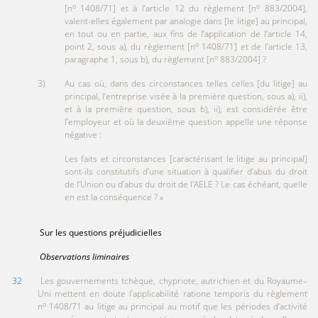
o
o
[n
1408/71] et à l’article 12 du règlement [n
883/2004],
valent-elles également par analogie dans [le litige] au principal,
en tout ou en partie, aux fins de l’application de l’article 14,
o
point 2, sous a), du règlement [n
1408/71] et de l’article 13,
o
paragraphe 1, sous b), du règlement [n
883/2004] ?
3) Au cas où, dans des circonstances telles celles [du litige] au
principal, l’entreprise visée à la première question, sous a), ii),
et à la première question, sous b), ii), est considérée être
l’employeur et où la deuxième question appelle une réponse
négative :
Les faits et circonstances [caractérisant le litige au principal]
sont-ils constitutifs d’une situation à qualifier d’abus du droit
de l’Union ou d’abus du droit de l’AELE ? Le cas échéant, quelle
en est la conséquence ? »
Sur les questions préjudicielles
Observations liminaires
32
Les gouvernements tchèque, chypriote, autrichien et du Royaume–
Uni mettent en doute l’applicabilité ratione temporis du règlement
o
n
1408/71 au litige au principal au motif que les périodes d’activité