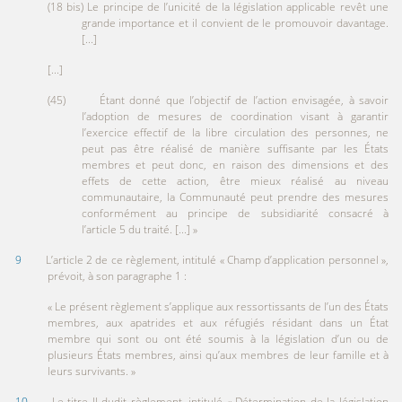
(18 bis) Le principe de l’unicité de la législation applicable revêt une
grande importance et il convient de le promouvoir davantage.
[...]
[...]
(45) Étant donné que l’objectif de l’action envisagée, à savoir
l’adoption de mesures de coordination visant à garantir
l’exercice effectif de la libre circulation des personnes, ne
peut pas être réalisé de manière suffisante par les États
membres et peut donc, en raison des dimensions et des
effets de cette action, être mieux réalisé au niveau
communautaire, la Communauté peut prendre des mesures
conformément au principe de subsidiarité consacré à
l’article 5 du traité. [...] »
9
L’article 2 de ce règlement, intitulé « Champ d’application personnel »,
prévoit, à son paragraphe 1 :
« Le présent règlement s’applique aux ressortissants de l’un des États
membres, aux apatrides et aux réfugiés résidant dans un État
membre qui sont ou ont été soumis à la législation d’un ou de
plusieurs États membres, ainsi qu’aux membres de leur famille et à
leurs survivants. »
10
Le titre II dudit règlement, intitulé « Détermination de la législation