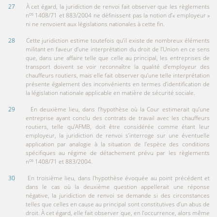
27
À cet égard, la juridiction de renvoi fait observer que les règlements
os
n
1408/71 et 883/2004 ne définissent pas la notion d’« employeur »
ni ne renvoient aux législations nationales à cette fin.
28
Cette juridiction estime toutefois qu’il existe de nombreux éléments
militant en faveur d’une interprétation du droit de l’Union en ce sens
que, dans une affaire telle que celle au principal, les entreprises de
transport doivent se voir reconnaître la qualité d’employeur des
chauffeurs routiers, mais elle fait observer qu’une telle interprétation
présente également des inconvénients en termes d’identification de
la législation nationale applicable en matière de sécurité sociale.
29
En deuxième lieu, dans l’hypothèse où la Cour estimerait qu’une
entreprise ayant conclu des contrats de travail avec les chauffeurs
routiers, telle qu’AFMB, doit être considérée comme étant leur
employeur, la juridiction de renvoi s’interroge sur une éventuelle
application par analogie à la situation de l’espèce des conditions
spécifiques au régime de détachement prévu par les règlements
os
n
1408/71 et 883/2004.
30
En troisième lieu, dans l’hypothèse évoquée au point précédent et
dans le cas où la deuxième question appellerait une réponse
négative, la juridiction de renvoi se demande si des circonstances
telles que celles en cause au principal sont constitutives d’un abus de
droit. À cet égard, elle fait observer que, en l’occurrence, alors même