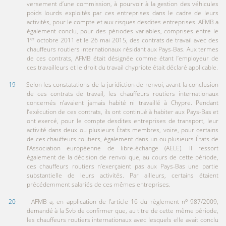
versement d’une commission, à pourvoir à la gestion des véhicules
poids lourds exploités par ces entreprises dans le cadre de leurs
activités, pour le compte et aux risques desdites entreprises. AFMB a
également conclu, pour des périodes variables, comprises entre le
er
1
octobre 2011 et le 26 mai 2015, des contrats de travail avec des
chauffeurs routiers internationaux résidant aux Pays-Bas. Aux termes
de ces contrats, AFMB était désignée comme étant l’employeur de
ces travailleurs et le droit du travail chypriote était déclaré applicable.
19
Selon les constatations de la juridiction de renvoi, avant la conclusion
de ces contrats de travail, les chauffeurs routiers internationaux
concernés n’avaient jamais habité ni travaillé à Chypre. Pendant
l’exécution de ces contrats, ils ont continué à habiter aux Pays-Bas et
ont exercé, pour le compte desdites entreprises de transport, leur
activité dans deux ou plusieurs États membres, voire, pour certains
de ces chauffeurs routiers, également dans un ou plusieurs États de
l’Association européenne de libre-échange (AELE). Il ressort
également de la décision de renvoi que, au cours de cette période,
ces chauffeurs routiers n’exerçaient pas aux Pays-Bas une partie
substantielle de leurs activités. Par ailleurs, certains étaient
précédemment salariés de ces mêmes entreprises.
o
20
AFMB a, en application de l’article 16 du règlement n
987/2009,
demandé à la Svb de confirmer que, au titre de cette même période,
les chauffeurs routiers internationaux avec lesquels elle avait conclu