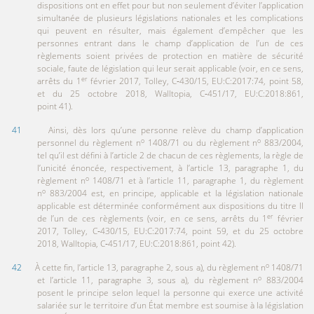
dispositions ont en effet pour but non seulement d’éviter l’application
simultanée de plusieurs législations nationales et les complications
qui peuvent en résulter, mais également d’empêcher que les
personnes entrant dans le champ d’application de l’un de ces
règlements soient privées de protection en matière de sécurité
sociale, faute de législation qui leur serait applicable (voir, en ce sens,
er
arrêts du 1
février 2017, Tolley, C‑430/15, EU:C:2017:74, point 58,
et du 25 octobre 2018, Walltopia, C‑451/17, EU:C:2018:861,
point 41).
41
Ainsi, dès lors qu’une personne relève du champ d’application
o
o
personnel du règlement n
1408/71 ou du règlement n
883/2004,
tel qu’il est défini à l’article 2 de chacun de ces règlements, la règle de
l’unicité énoncée, respectivement, à l’article 13, paragraphe 1, du
o
règlement n
1408/71 et à l’article 11, paragraphe 1, du règlement
o
n
883/2004 est, en principe, applicable et la législation nationale
applicable est déterminée conformément aux dispositions du titre II
er
de l’un de ces règlements (voir, en ce sens, arrêts du 1
février
2017, Tolley, C‑430/15, EU:C:2017:74, point 59, et du 25 octobre
2018, Walltopia, C‑451/17, EU:C:2018:861, point 42).
o
42
À cette fin, l’article 13, paragraphe 2, sous a), du règlement n
1408/71
o
et l’article 11, paragraphe 3, sous a), du règlement n
883/2004
posent le principe selon lequel la personne qui exerce une activité
salariée sur le territoire d’un État membre est soumise à la législation