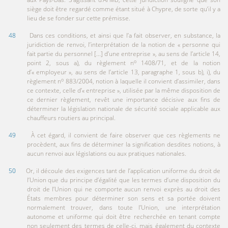
siège doit être regardé comme étant situé à Chypre, de sorte qu’il y a
lieu de se fonder sur cette prémisse.
48
Dans ces conditions, et ainsi que l’a fait observer, en substance, la
juridiction de renvoi, l’interprétation de la notion de « personne qui
fait partie du personnel [...] d’une entreprise », au sens de l’article 14,
o
point 2, sous a), du règlement n
1408/71, et de la notion
d’« employeur », au sens de l’article 13, paragraphe 1, sous b), i), du
o
règlement n
883/2004, notion à laquelle il convient d’assimiler, dans
ce contexte, celle d’« entreprise », utilisée par la même disposition de
ce dernier règlement, revêt une importance décisive aux fins de
déterminer la législation nationale de sécurité sociale applicable aux
chauffeurs routiers au principal.
49
À cet égard, il convient de faire observer que ces règlements ne
procèdent, aux fins de déterminer la signification desdites notions, à
aucun renvoi aux législations ou aux pratiques nationales.
50
Or, il découle des exigences tant de l’application uniforme du droit de
l’Union que du principe d’égalité que les termes d’une disposition du
droit de l’Union qui ne comporte aucun renvoi exprès au droit des
États membres pour déterminer son sens et sa portée doivent
normalement trouver, dans toute l’Union, une interprétation
autonome et uniforme qui doit être recherchée en tenant compte
non seulement des termes de celle-ci, mais également du contexte