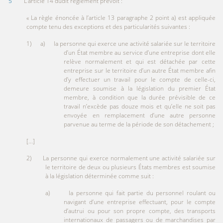
5
L’article 14 dudit règlement prévoit :
« La règle énoncée à l’article 13 paragraphe 2 point a) est appliquée
compte tenu des exceptions et des particularités suivantes :
1) a) la personne qui exerce une activité salariée sur le territoire
d’un État membre au service d’une entreprise dont elle
relève normalement et qui est détachée par cette
entreprise sur le territoire d’un autre État membre afin
d’y effectuer un travail pour le compte de celle-ci,
demeure soumise à la législation du premier État
membre, à condition que la durée prévisible de ce
travail n’excède pas douze mois et qu’elle ne soit pas
envoyée en remplacement d’une autre personne
parvenue au terme de la période de son détachement ;
[...]
2) La personne qui exerce normalement une activité salariée sur
le territoire de deux ou plusieurs États membres est soumise
à la législation déterminée comme suit :
a) la personne qui fait partie du personnel roulant ou
navigant d’une entreprise effectuant, pour le compte
d’autrui ou pour son propre compte, des transports
internationaux de passagers ou de marchandises par