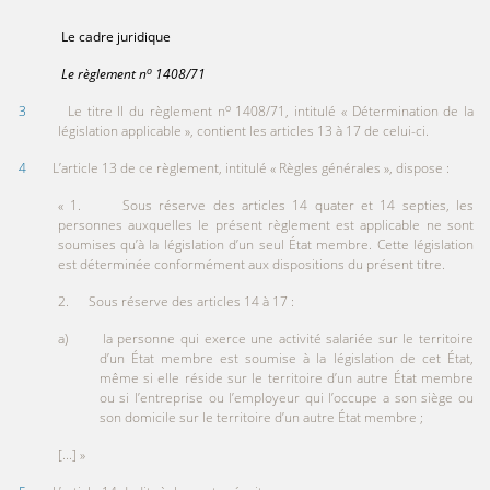
Le cadre juridique
o
Le règlement
n
1
408/71
o
3
Le titre II du règlement n
1408/71, intitulé « Détermination de la
législation applicable », contient les articles 13 à 17 de celui-ci.
4
L’article 13 de ce règlement, intitulé « Règles générales », dispose :
« 1. Sous réserve des articles 14 quater et 14 septies, les
personnes auxquelles le présent règlement est applicable ne sont
soumises qu’à la législation d’un seul État membre. Cette législation
est déterminée conformément aux dispositions du présent titre.
2. Sous réserve des articles 14 à 17 :
a) la personne qui exerce une activité salariée sur le territoire
d’un État membre est soumise à la législation de cet État,
même si elle réside sur le territoire d’un autre État membre
ou si l’entreprise ou l’employeur qui l’occupe a son siège ou
son domicile sur le territoire d’un autre État membre ;
[...] »