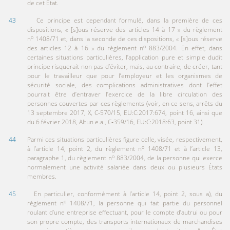
de cet État.
43
Ce principe est cependant formulé, dans la première de ces
dispositions, « [s]ous réserve des articles 14 à 17 » du règlement
o
n
1408/71 et, dans la seconde de ces dispositions, « [s]ous réserve
o
des articles 12 à 16 » du règlement n
883/2004. En effet, dans
certaines situations particulières, l’application pure et simple dudit
principe risquerait non pas d’éviter, mais, au contraire, de créer, tant
pour le travailleur que pour l’employeur et les organismes de
sécurité sociale, des complications administratives dont l’effet
pourrait être d’entraver l’exercice de la libre circulation des
personnes couvertes par ces règlements (voir, en ce sens, arrêts du
13 septembre 2017, X, C‑570/15, EU:C:2017:674, point 16, ainsi que
du 6 février 2018, Altun e.a., C‑359/16, EU:C:2018:63, point 31).
44
Parmi ces situations particulières figure celle, visée, respectivement,
o
à l’article 14, point 2, du règlement n
1408/71 et à l’article 13,
o
paragraphe 1, du règlement n
883/2004, de la personne qui exerce
normalement une activité salariée dans deux ou plusieurs États
membres.
45
En particulier, conformément à l’article 14, point 2, sous a), du
o
règlement n
1408/71, la personne qui fait partie du personnel
roulant d’une entreprise effectuant, pour le compte d’autrui ou pour
son propre compte, des transports internationaux de marchandises