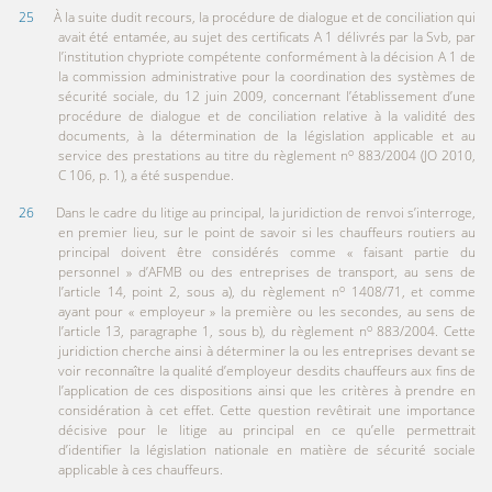
25
À la suite dudit recours, la procédure de dialogue et de conciliation qui
avait été entamée, au sujet des certificats A 1 délivrés par la Svb, par
l’institution chypriote compétente conformément à la décision A 1 de
la commission administrative pour la coordination des systèmes de
sécurité sociale, du 12 juin 2009, concernant l’établissement d’une
procédure de dialogue et de conciliation relative à la validité des
documents, à la détermination de la législation applicable et au
o
service des prestations au titre du règlement n
883/2004 (JO 2010,
C 106, p. 1), a été suspendue.
26
Dans le cadre du litige au principal, la juridiction de renvoi s’interroge,
en premier lieu, sur le point de savoir si les chauffeurs routiers au
principal doivent être considérés comme « faisant partie du
personnel » d’AFMB ou des entreprises de transport, au sens de
o
l’article 14, point 2, sous a), du règlement n
1408/71, et comme
ayant pour « employeur » la première ou les secondes, au sens de
o
l’article 13, paragraphe 1, sous b), du règlement n
883/2004. Cette
juridiction cherche ainsi à déterminer la ou les entreprises devant se
voir reconnaître la qualité d’employeur desdits chauffeurs aux fins de
l’application de ces dispositions ainsi que les critères à prendre en
considération à cet effet. Cette question revêtirait une importance
décisive pour le litige au principal en ce qu’elle permettrait
d’identifier la législation nationale en matière de sécurité sociale
applicable à ces chauffeurs.