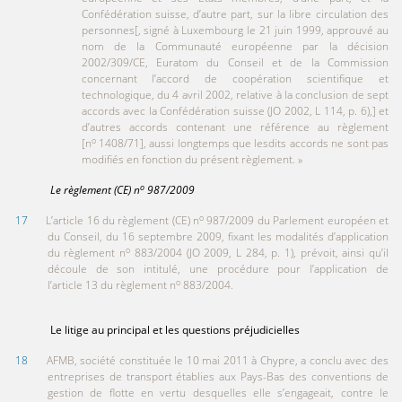
Confédération suisse, d’autre part, sur la libre circulation des
personnes[, signé à Luxembourg le 21 juin 1999, approuvé au
nom de la Communauté européenne par la décision
2002/309/CE, Euratom du Conseil et de la Commission
concernant l’accord de coopération scientifique et
technologique, du 4 avril 2002, relative à la conclusion de sept
accords avec la Confédération suisse (JO 2002, L 114, p. 6),] et
d’autres accords contenant une référence au règlement
o
[n
1408/71], aussi longtemps que lesdits accords ne sont pas
modifiés en fonction du présent règlement. »
o
Le règlement
(CE)
n
9
87/2009
o
17
L’article 16 du règlement (CE) n
987/2009 du Parlement européen et
du Conseil, du 16 septembre 2009, fixant les modalités d’application
o
du règlement n
883/2004 (JO 2009, L 284, p. 1), prévoit, ainsi qu’il
découle de son intitulé, une procédure pour l’application de
o
l’article 13 du règlement n
883/2004.
Le litige au principal et les questions préjudicielles
18
AFMB, société constituée le 10 mai 2011 à Chypre, a conclu avec des
entreprises de transport établies aux Pays-Bas des conventions de
gestion de flotte en vertu desquelles elle s’engageait, contre le