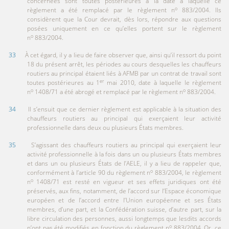
concernées sont toutes postérieures à la date à laquelle ce
o
règlement a été remplacé par le règlement n
883/2004. Ils
considèrent que la Cour devrait, dès lors, répondre aux questions
posées uniquement en ce qu’elles portent sur le règlement
o
n
883/2004.
33
À cet égard, il y a lieu de faire observer que, ainsi qu’il ressort du point
18 du présent arrêt, les périodes au cours desquelles les chauffeurs
routiers au principal étaient liés à AFMB par un contrat de travail sont
er
toutes postérieures au 1
mai 2010, date à laquelle le règlement
o
o
n
1408/71 a été abrogé et remplacé par le règlement n
883/2004.
34
Il s’ensuit que ce dernier règlement est applicable à la situation des
chauffeurs routiers au principal qui exerçaient leur activité
professionnelle dans deux ou plusieurs États membres.
35
S’agissant des chauffeurs routiers au principal qui exerçaient leur
activité professionnelle à la fois dans un ou plusieurs États membres
et dans un ou plusieurs États de l’AELE, il y a lieu de rappeler que,
o
conformément à l’article 90 du règlement n
883/2004, le règlement
o
n
1408/71 est resté en vigueur et ses effets juridiques ont été
préservés, aux fins, notamment, de l’accord sur l’Espace économique
européen et de l’accord entre l’Union européenne et ses États
membres, d’une part, et la Confédération suisse, d’autre part, sur la
libre circulation des personnes, aussi longtemps que lesdits accords
o
n’ont pas été modifiés en fonction du règlement n
883/2004. Or, ce