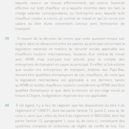
laquelle celui-ci se trouve effectivement, qui exerce l’autorité
effective sur ledit chauffeur et à laquelle incombe dans les faits la
charge salariale correspondante, ou l’entreprise avec laquelle ledit
chauffeur routier a conclu un contrat de travail et qui lui verse son
salaire au titre d’une convention conclue avec l’entreprise de
transport.
39
Il ressort de la décision de renvoi que cette question trouve son
origine dans un désaccord entre les parties au principal concernant la
législation nationale en matière de sécurité sociale applicable aux
chauffeurs routiers internationaux, titulaires d’un contrat de travail
avec AFMB mais exerçant leur activité pour le compte des
entreprises de transport en cause au principal. En effet, la Svb estime
que seules ces entreprises de transport, établies aux Pays-Bas,
doivent être qualifiées d’employeurs de ces chauffeurs, de sorte que
la législation néerlandaise est applicable à ces derniers, tandis
qu’AFMB et lesdits chauffeurs routiers considèrent qu’AFMB doit être
qualifiée d’employeur et que, dans la mesure où son siège social se
trouve à Chypre, la législation chypriote leur est applicable.
40
À cet égard, il y a lieu de rappeler que les dispositions du titre II du
o
règlement n
1408/71, dont fait partie l’article 14, point 2, sous a), de
o
celui-ci, ainsi que celles du titre II du règlement n
883/2004, dont fait
partie l’article 13, paragraphe 1, sous b), de celui-ci, constituent des
systèmes complets et uniformes de règles de conflit de lois. Ces