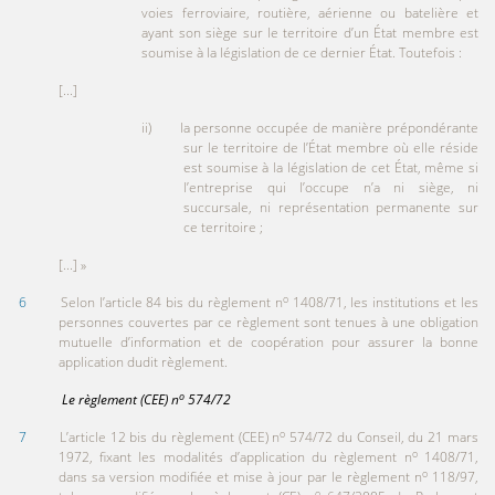
voies ferroviaire, routière, aérienne ou batelière et
ayant son siège sur le territoire d’un État membre est
soumise à la législation de ce dernier État. Toutefois :
[...]
ii) la personne occupée de manière prépondérante
sur le territoire de l’État membre où elle réside
est soumise à la législation de cet État, même si
l’entreprise qui l’occupe n’a ni siège, ni
succursale, ni représentation permanente sur
ce territoire ;
[...] »
o
6
Selon l’article 84 bis du règlement n
1408/71, les institutions et les
personnes couvertes par ce règlement sont tenues à une obligation
mutuelle d’information et de coopération pour assurer la bonne
application dudit règlement.
o
Le règlement
(CEE)
n
5
74/72
o
7
L’article 12 bis du règlement (CEE) n
574/72 du Conseil, du 21 mars
o
1972, fixant les modalités d’application du règlement n
1408/71,
o
dans sa version modifiée et mise à jour par le règlement n
118/97,
o