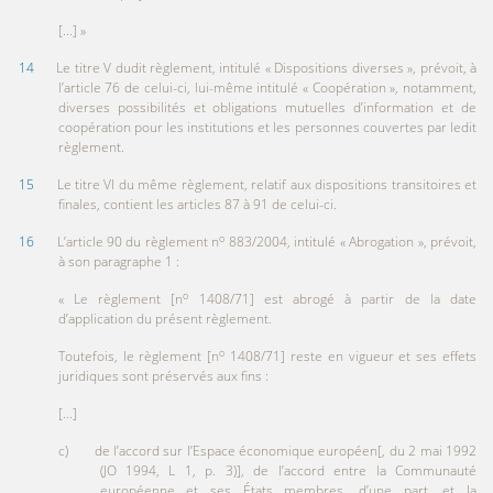
[...] »
14
Le titre V dudit règlement, intitulé « Dispositions diverses », prévoit, à
l’article 76 de celui-ci, lui-même intitulé « Coopération », notamment,
diverses possibilités et obligations mutuelles d’information et de
coopération pour les institutions et les personnes couvertes par ledit
règlement.
15
Le titre VI du même règlement, relatif aux dispositions transitoires et
finales, contient les articles 87 à 91 de celui-ci.
o
16
L’article 90 du règlement n
883/2004, intitulé « Abrogation », prévoit,
à son paragraphe 1 :
o
« Le règlement [n
1408/71] est abrogé à partir de la date
d’application du présent règlement.
o
Toutefois, le règlement [n
1408/71] reste en vigueur et ses effets
juridiques sont préservés aux fins :
[...]
c) de l’accord sur l’Espace économique européen[, du 2 mai 1992
(JO 1994, L 1, p. 3)], de l’accord entre la Communauté
européenne et ses États membres, d’une part, et la