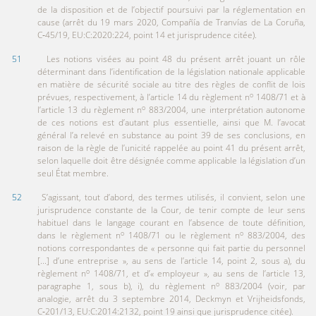
de la disposition et de l’objectif poursuivi par la réglementation en
cause (arrêt du 19 mars 2020, Compañía de Tranvías de La Coruña,
C‑45/19, EU:C:2020:224, point 14 et jurisprudence citée).
51
Les notions visées au point 48 du présent arrêt jouant un rôle
déterminant dans l’identification de la législation nationale applicable
en matière de sécurité sociale au titre des règles de conflit de lois
o
prévues, respectivement, à l’article 14 du règlement n
1408/71 et à
o
l’article 13 du règlement n
883/2004, une interprétation autonome
de ces notions est d’autant plus essentielle, ainsi que M. l’avocat
général l’a relevé en substance au point 39 de ses conclusions, en
raison de la règle de l’unicité rappelée au point 41 du présent arrêt,
selon laquelle doit être désignée comme applicable la législation d’un
seul État membre.
52
S’agissant, tout d’abord, des termes utilisés, il convient, selon une
jurisprudence constante de la Cour, de tenir compte de leur sens
habituel dans le langage courant en l’absence de toute définition,
o
o
dans le règlement n
1408/71 ou le règlement n
883/2004, des
notions correspondantes de « personne qui fait partie du personnel
[...] d’une entreprise », au sens de l’article 14, point 2, sous a), du
o
règlement n
1408/71, et d’« employeur », au sens de l’article 13,
o
paragraphe 1, sous b), i), du règlement n
883/2004 (voir, par
analogie, arrêt du 3 septembre 2014, Deckmyn et Vrijheidsfonds,
C‑201/13, EU:C:2014:2132, point 19 ainsi que jurisprudence citée).