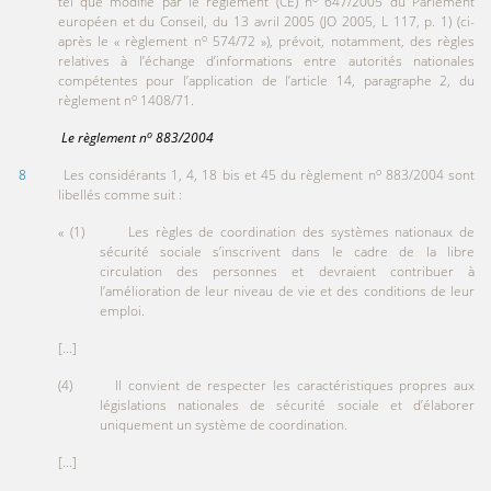
tel que modifié par le règlement (CE) n
647/2005 du Parlement
européen et du Conseil, du 13 avril 2005 (JO 2005, L 117, p. 1) (ci-
o
après le « règlement n
574/72 »), prévoit, notamment, des règles
relatives à l’échange d’informations entre autorités nationales
compétentes pour l’application de l’article 14, paragraphe 2, du
o
règlement n
1408/71.
o
Le règlement
n
8
83/2004
o
8
Les considérants 1, 4, 18 bis et 45 du règlement n
883/2004 sont
libellés comme suit :
« (1) Les règles de coordination des systèmes nationaux de
sécurité sociale s’inscrivent dans le cadre de la libre
circulation des personnes et devraient contribuer à
l’amélioration de leur niveau de vie et des conditions de leur
emploi.
[...]
(4) Il convient de respecter les caractéristiques propres aux
législations nationales de sécurité sociale et d’élaborer
uniquement un système de coordination.
[...]