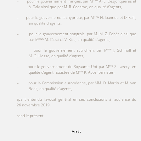
mes
– pour le gouvernement français, par M
A.-L. Desjonquères et
A. Daly ainsi que par M. R. Coesme, en qualité d’agents,
mes
– pour le gouvernement chypriote, par M
N. Ioannou et D. Kalli,
en qualité d’agents,
– pour le gouvernement hongrois, par M. M. Z. Fehér ainsi que
mes
par M
M. Tátrai et V. Kiss, en qualité d’agents,
me
– pour le gouvernement autrichien, par M
J. Schmoll et
M. G. Hesse, en qualité d’agents,
me
– pour le gouvernement du Royaume-Uni, par M
Z. Lavery, en
me
qualité d’agent, assistée de M
K. Apps, barrister,
– pour la Commission européenne, par MM. D. Martin et M. van
Beek, en qualité d’agents,
ayant entendu l’avocat général en ses conclusions à l’audience du
26 novembre 2019,
rend le présent
Arrêt