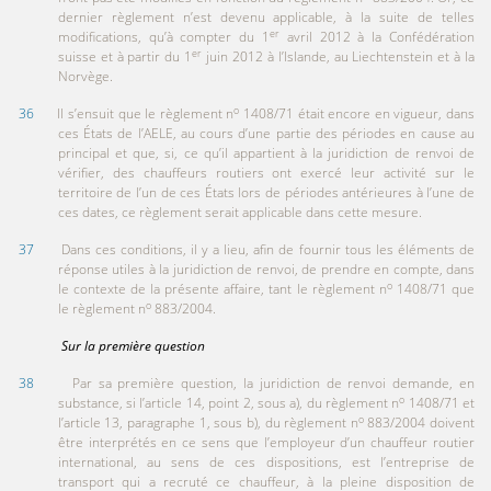
dernier règlement n’est devenu applicable, à la suite de telles
er
modifications, qu’à compter du 1
avril 2012 à la Confédération
er
suisse et à partir du 1
juin 2012 à l’Islande, au Liechtenstein et à la
Norvège.
o
36
Il s’ensuit que le règlement n
1408/71 était encore en vigueur, dans
ces États de l’AELE, au cours d’une partie des périodes en cause au
principal et que, si, ce qu’il appartient à la juridiction de renvoi de
vérifier, des chauffeurs routiers ont exercé leur activité sur le
territoire de l’un de ces États lors de périodes antérieures à l’une de
ces dates, ce règlement serait applicable dans cette mesure.
37
Dans ces conditions, il y a lieu, afin de fournir tous les éléments de
réponse utiles à la juridiction de renvoi, de prendre en compte, dans
o
le contexte de la présente affaire, tant le règlement n
1408/71 que
o
le règlement n
883/2004.
Sur la première question
38
Par sa première question, la juridiction de renvoi demande, en
o
substance, si l’article 14, point 2, sous a), du règlement n
1408/71 et
o
l’article 13, paragraphe 1, sous b), du règlement n
883/2004 doivent
être interprétés en ce sens que l’employeur d’un chauffeur routier
international, au sens de ces dispositions, est l’entreprise de
transport qui a recruté ce chauffeur, à la pleine disposition de