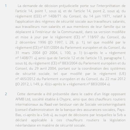
1
La demande de décision préjudicielle porte sur l’interprétation de
l’article 14, point 1, sous a), et de l’article 14, point 2, sous a), du
o
règlement (CEE) n
1408/71 du Conseil, du 14 juin 1971, relatif à
l’application des régimes de sécurité sociale aux travailleurs salariés,
aux travailleurs non salariés et aux membres de leur famille qui se
déplacent à l’intérieur de la Communauté, dans sa version modifiée
o
et mise à jour par le règlement (CE) n
118/97 du Conseil, du
2 décembre 1996 (JO 1997, L 28, p. 1), tel que modifié par le
o
règlement (CE) n
631/2004 du Parlement européen et du Conseil, du
31 mars 2004 (JO 2004, L 100, p. 1) (ci-après le « règlement
o
n
1408/71 »), ainsi que de l’article 12 et de l’article 13, paragraphe 1,
o
sous b), du règlement (CE) n
883/2004 du Parlement européen et du
Conseil, du 29 avril 2004, portant sur la coordination des systèmes
de sécurité sociale, tel que modifié par le règlement (UE)
o
n
465/2012 du Parlement européen et du Conseil, du 22 mai 2012
o
(JO 2012, L 149, p. 4) (ci-après le « règlement n
883/2004 »).
2
Cette demande a été présentée dans le cadre d’un litige opposant
AFMB Ltd, société établie à Chypre, ainsi que des chauffeurs routiers
internationaux au Raad van bestuur van de Sociale verzekeringsbank
(conseil d’administration de la banque des assurances sociales, Pays-
Bas, ci-après la « Svb »), au sujet de décisions par lesquelles la Svb a
déclaré applicable à ces chauffeurs routiers la législation
néerlandaise en matière de sécurité sociale.