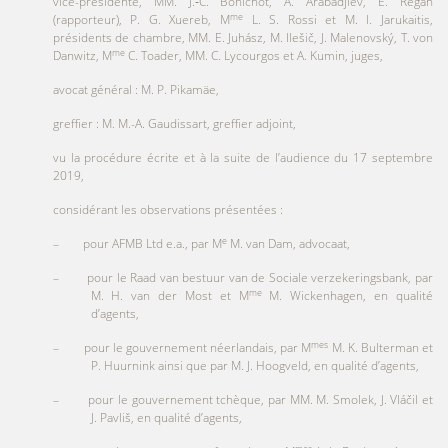
vice-présidente, MM. J.‑C. Bonichot, A. Arabadjiev, E. Regan
me
(rapporteur), P. G. Xuereb, M
L. S. Rossi et M. I. Jarukaitis,
présidents de chambre, MM. E. Juhász, M. Ilešič, J. Malenovský, T. von
me
Danwitz, M
C. Toader, MM. C. Lycourgos et A. Kumin, juges,
avocat général : M. P. Pikamäe,
greffier : M. M.-A. Gaudissart, greffier adjoint,
vu la procédure écrite et à la suite de l’audience du 17 septembre
2019,
considérant les observations présentées :
e
– pour AFMB Ltd e.a., par M
M. van Dam, advocaat,
– pour le Raad van bestuur van de Sociale verzekeringsbank, par
me
M. H. van der Most et M
M. Wickenhagen, en qualité
d’agents,
mes
– pour le gouvernement néerlandais, par M
M. K. Bulterman et
P. Huurnink ainsi que par M. J. Hoogveld, en qualité d’agents,
– pour le gouvernement tchèque, par MM. M. Smolek, J. Vláčil et
J. Pavliš, en qualité d’agents,