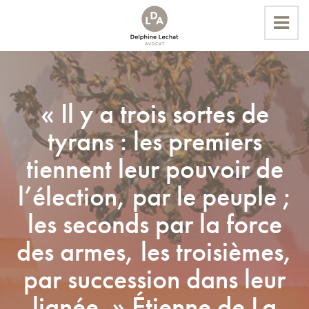
Accueil
« Il y a trois sortes de
Actualités
tyrans : les premiers
« Il y a trois sortes de tyrans : les premiers tiennent leur
pouvoir de l’élection, par le peuple ; les seconds par la force
tiennent leur pouvoir de
des armes, les troisièmes, par succession dans leur lignée. »
l’élection, par le peuple ;
Étienne de La Boétie - Discours de la servitude volontaire;
les seconds par la force
des armes, les troisièmes,
par succession dans leur
lignée. » Étienne de La