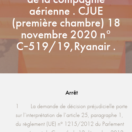
aérienne . CJUE
(première chambre) 18
novembre 2020 n°
C‑519/19,Ryanair .
Arrêt
1 La demande de décision préjudicielle porte
sur l’interprétation de l’article 25, paragraphe 1,
o
du règlement (UE) n
1215/2012 du Parlement